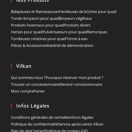
Nos Produits
Balayeuses et Ramasseuses
Fendeuses de bûches pour quad
Tondo-broyeurs pour quad
Broyeurs végétaux
Produits hivernaux pour quad
Produits divers
Herses pour quad
Pulvérisateurs pour quad
Remorques
Tondeuses rotatives pour quad
Tonne à eau
Pièces & Accessoires
Matériel de démonstration
Vilkan
Qui sommes-nous ?
Pourquoi réserver mon produit ?
Trouver un concessionnaire
Devenir concessionnaire
Mon compte
Panier
Infos Légales
Conditions générales de vente
Mentions légales
Politique de confidentialité
Service après vente Vilkan
Plan de site
Contact
Politique de cookies (UE)