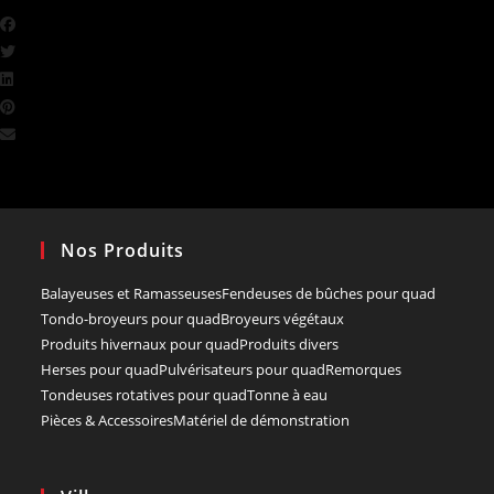
Nos Produits
Balayeuses et Ramasseuses
Fendeuses de bûches pour quad
Tondo-broyeurs pour quad
Broyeurs végétaux
Produits hivernaux pour quad
Produits divers
Herses pour quad
Pulvérisateurs pour quad
Remorques
Tondeuses rotatives pour quad
Tonne à eau
Pièces & Accessoires
Matériel de démonstration