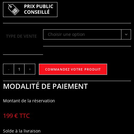
Choisir une option
TYPE DE VENTE
quantité
-
+
COMMANDEZ VOTRE PRODUIT
de
Grille
MODALITÉ DE PAIEMENT
de
Protection
Montant de la réservation
Avant
199 € TTC
Solde à la livraison