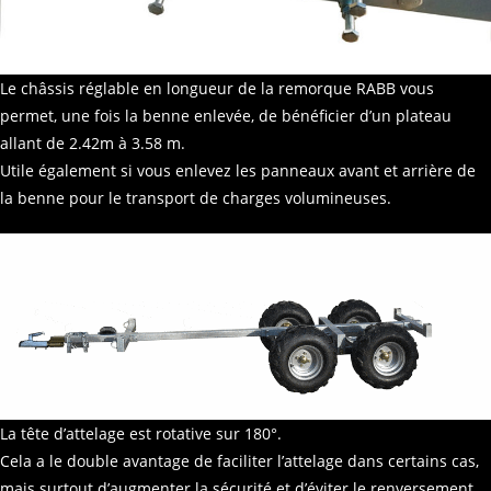
Le châssis réglable en longueur de la remorque RABB vous
permet, une fois la benne enlevée, de bénéficier d’un plateau
allant de 2.42m à 3.58 m.
Utile également si vous enlevez les panneaux avant et arrière de
la benne pour le transport de charges volumineuses.
La tête d’attelage est rotative sur 180°.
Cela a le double avantage de faciliter l’attelage dans certains cas,
mais surtout d’augmenter la sécurité et d’éviter le renversement