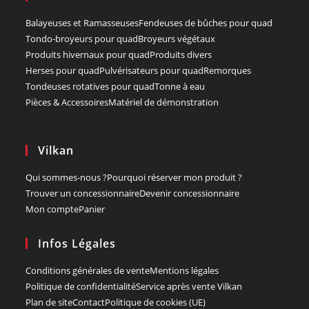
Balayeuses et Ramasseuses
Fendeuses de bûches pour quad
Tondo-broyeurs pour quad
Broyeurs végétaux
Produits hivernaux pour quad
Produits divers
Herses pour quad
Pulvérisateurs pour quad
Remorques
Tondeuses rotatives pour quad
Tonne à eau
Pièces & Accessoires
Matériel de démonstration
Vilkan
Qui sommes-nous ?
Pourquoi réserver mon produit ?
Trouver un concessionnaire
Devenir concessionnaire
Mon compte
Panier
Infos Légales
Conditions générales de vente
Mentions légales
Politique de confidentialité
Service après vente Vilkan
Plan de site
Contact
Politique de cookies (UE)